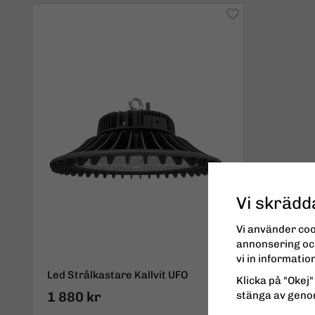
Vi skrädd
Vi använder coo
annonsering och
vi in informati
Led Strålkastare Kallvit UFO
Klicka på "Okej" 
stänga av genom
1 880 kr