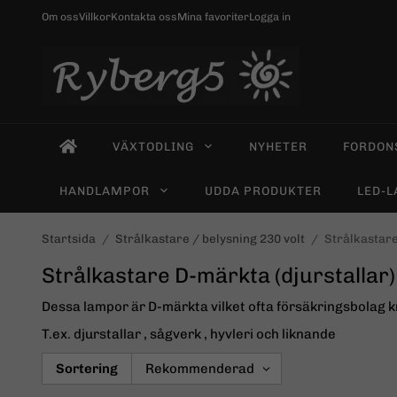
Om oss
Villkor
Kontakta oss
Mina favoriter
Logga in
VÄXTODLING
NYHETER
FORDON
HANDLAMPOR
UDDA PRODUKTER
LED-
Startsida
/
Strålkastare / belysning 230 volt
/
Strålkastare
Strålkastare D-märkta (djurstallar)
Dessa lampor är D-märkta vilket ofta försäkringsbolag k
T.ex. djurstallar , sågverk , hyvleri och liknande
Sortering