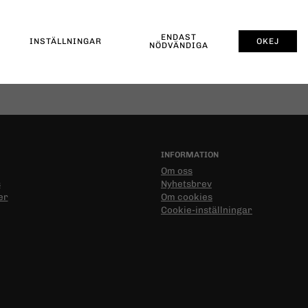
ENDAST
INSTÄLLNINGAR
OKEJ
NÖDVÄNDIGA
INFORMATION
Om oss
s
Nyhetsbrev
er
Om cookies
Cookie-inställningar