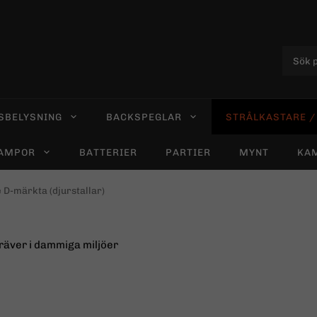
SBELYSNING
BACKSPEGLAR
STRÅLKASTARE / 
LAMPOR
BATTERIER
PARTIER
MYNT
KA
 D-märkta (djurstallar)
räver i dammiga miljöer