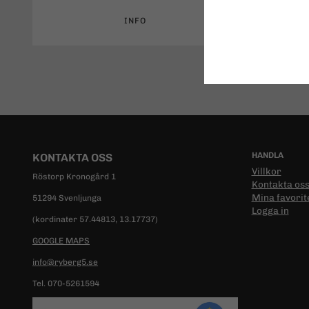
INFO
HANDLA
KONTAKTA OSS
Villkor
Röstorp Kronogård 1
Kontakta os
Mina favorit
51294 Svenljunga
Logga in
(kordinater 57.44813, 13.17737)
GOOGLE MAPS
info@ryberg5.se
Tel. 070-5261594