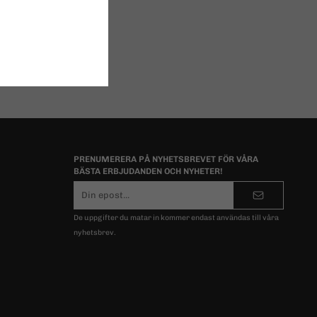
PRENUMERERA PÅ NYHETSBREVET FÖR VÅRA
BÄSTA ERBJUDANDEN OCH NYHETER!
E-
postadress
De uppgifter du matar in kommer endast användas till våra
nyhetsbrev.