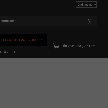
Välj
moms
BELYSNING 230 VOLT
Din varukorg är tom!
MPANJER