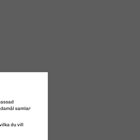
passad
ändamål samlar
ilka du vill