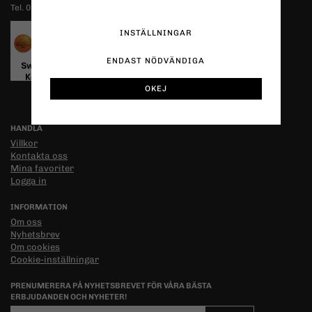
Tel. 070-5261594
INSTÄLLNINGAR
ENDAST NÖDVÄNDIGA
OKEJ
HANDLA
Villkor
Kontakta oss
Mina favoriter
Logga in
INFORMATION
Om oss
Nyhetsbrev
Om cookies
Cookie-inställningar
PRENUMERERA PÅ NYHETSBREVET FÖR VÅRA BÄSTA
ERBJUDANDEN OCH NYHETER!
E-