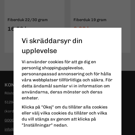
Fiberduk 22/30 gram
Fiberduk 19 gram
16,60 kr
8,90 kr
12,25 kr
Vi skräddarsyr din
INFO
KÖP
INFO
upplevelse
Vi använder cookies för att ge dig en
personlig shoppingupplevelse,
personanpassad annonsering och för hålla
våra webbplatser tillförlitliga och säkra. För
KONTAKTA OSS
detta ändamål samlar vi in information om
användarna, deras mönster och deras
Röstorp Kronogård 1
enheter.
51294 Svenljunga
Klicka på "Okej" om du tillåter alla cookies
(kordinater 57.44813, 13.17737)
eller välj vilka cookies du tillåter och vilka
du vill stänga av genom att klicka på
GOOGLE MAPS
"Inställningar" nedan.
info@ryberg5.se