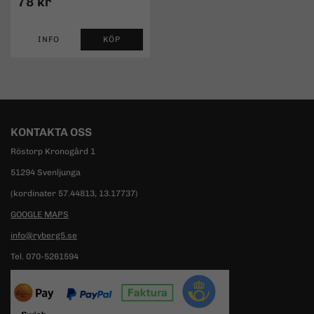
78 kr
INFO
KÖP
KONTAKTA OSS
Röstorp Kronogård 1
51294 Svenljunga
(kordinater 57.44813, 13.17737)
GOOGLE MAPS
info@ryberg5.se
Tel. 070-5261594