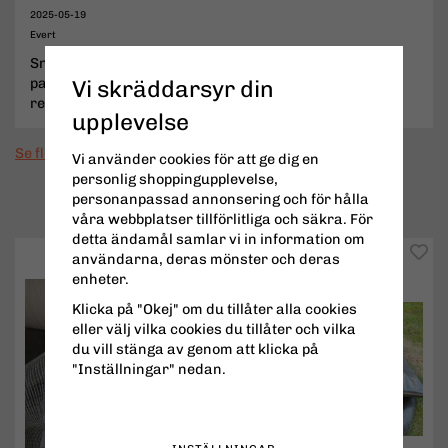
2025-05-19
Evert
Snabb leverans, känns som bra kvalitet och speglarna
passade perfekt på min gamla husbil. Jag
Vi skräddarsyr din
rekommenderar Ryberg 5 alla dar i veckan.
upplevelse
Se fler recensioner...
Vi använder cookies för att ge dig en
personlig shoppingupplevelse,
personanpassad annonsering och för hålla
POPULÄRT JUST NU
våra webbplatser tillförlitliga och säkra. För
detta ändamål samlar vi in information om
användarna, deras mönster och deras
enheter.
Klicka på "Okej" om du tillåter alla cookies
eller välj vilka cookies du tillåter och vilka
du vill stänga av genom att klicka på
"Inställningar" nedan.