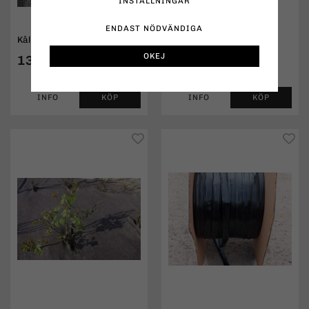
INSTÄLLNINGAR
ENDAST NÖDVÄNDIGA
Kålnät / Bärnät
Marktäckväv
OKEJ
136 kr
19,50 kr
INFO
KÖP
INFO
KÖP