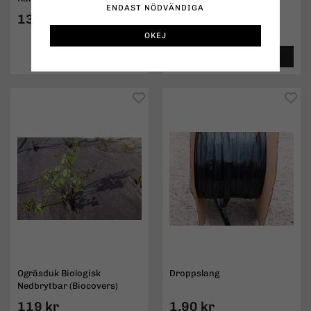
ENDAST NÖDVÄNDIGA
136 kr
19,50 kr
OKEJ
INFO
KÖP
INFO
KÖP
Ogräsduk Biologisk
Droppslang
Nedbrytbar (Biocovers)
119 kr
1,90 kr