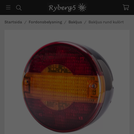
Startsida
/
Fordonsbelysning
/
Bakljus
/
Bakljus rund kulört