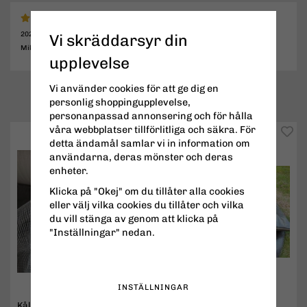
2023-10-15
Vi skräddarsyr din
Mikael
upplevelse
Vi använder cookies för att ge dig en
POPULÄRT JUST NU
personlig shoppingupplevelse,
personanpassad annonsering och för hålla
våra webbplatser tillförlitliga och säkra. För
detta ändamål samlar vi in information om
användarna, deras mönster och deras
enheter.
Klicka på "Okej" om du tillåter alla cookies
eller välj vilka cookies du tillåter och vilka
du vill stänga av genom att klicka på
"Inställningar" nedan.
INSTÄLLNINGAR
Kålnät / Bärnät
Marktäckväv