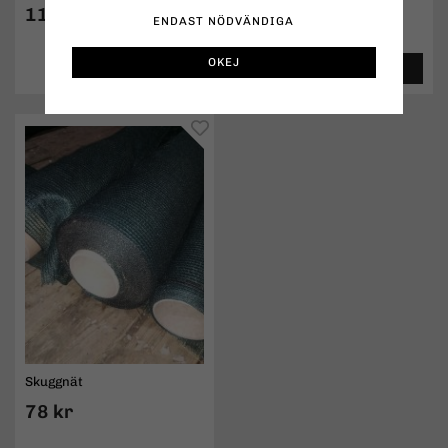
119 kr
1,90 kr
ENDAST NÖDVÄNDIGA
OKEJ
INFO
KÖP
INFO
KÖP
Skuggnät
78 kr