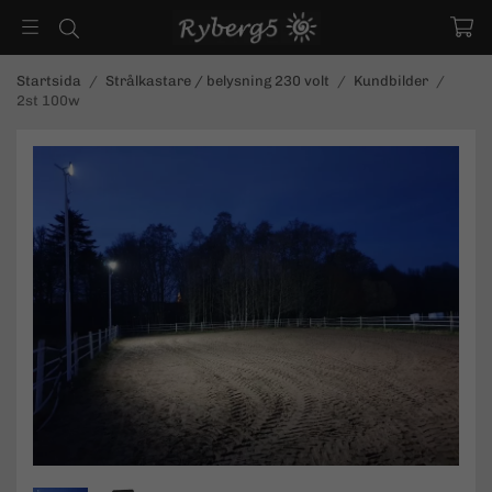
Startsida
/
Strålkastare / belysning 230 volt
/
Kundbilder
/
2st 100w