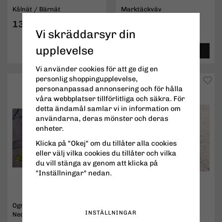
Kålnät / Bärnät
Marktäckväv
136 kr
19,50 kr
Vi skräddarsyr din
upplevelse
INFO
KÖP
INFO
KÖP
Vi använder cookies för att ge dig en
personlig shoppingupplevelse,
personanpassad annonsering och för hålla
våra webbplatser tillförlitliga och säkra. För
detta ändamål samlar vi in information om
användarna, deras mönster och deras
enheter.
Klicka på "Okej" om du tillåter alla cookies
eller välj vilka cookies du tillåter och vilka
du vill stänga av genom att klicka på
"Inställningar" nedan.
Ogräsduk Biologisk
Droppslang
INSTÄLLNINGAR
Nedbrytbar (Biocovers)