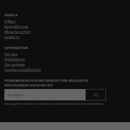
HANDLA
Villkor
Kontakta oss
Mina favoriter
Logga in
INFORMATION
Om oss
Nyhetsbrev
Om cookies
Cookie-inställningar
PRENUMERERA PÅ NYHETSBREVET FÖR VÅRA BÄSTA
ERBJUDANDEN OCH NYHETER!
E-
postadress
De uppgifter du matar in kommer endast användas till våra nyhetsbrev.