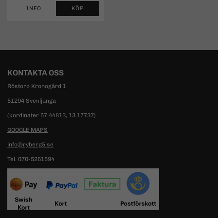
INFO
KÖP
KONTAKTA OSS
Röstorp Kronogård 1
51294 Svenljunga
(kordinater 57.44813, 13.17737)
GOOGLE MAPS
info@ryberg5.se
Tel. 070-5261594