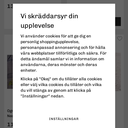
136 kr
19,50 kr
Vi skräddarsyr din
INFO
KÖP
INFO
KÖP
upplevelse
Vi använder cookies för att ge dig en
personlig shoppingupplevelse,
personanpassad annonsering och för hålla
våra webbplatser tillförlitliga och säkra. För
detta ändamål samlar vi in information om
användarna, deras mönster och deras
enheter.
Klicka på "Okej" om du tillåter alla cookies
eller välj vilka cookies du tillåter och vilka
du vill stänga av genom att klicka på
"Inställningar" nedan.
Ogräsduk Biologisk
Droppslang
Nedbrytbar (Biocovers)
INSTÄLLNINGAR
119 kr
1,90 kr