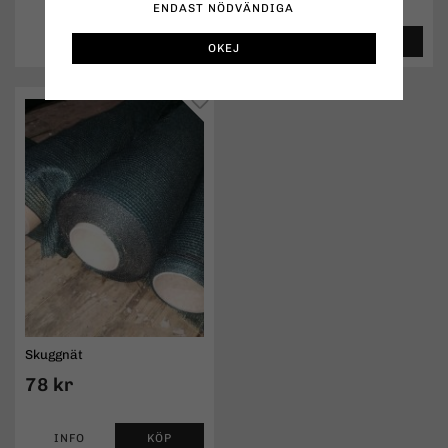
ENDAST NÖDVÄNDIGA
INFO
KÖP
INFO
KÖP
OKEJ
Skuggnät
78 kr
INFO
KÖP