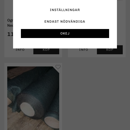
INSTÄLLNINGAR
Ogräsduk Biologisk
Droppslang
ENDAST NÖDVÄNDIGA
Nedbrytbar (Biocovers)
119 kr
1,90 kr
OKEJ
INFO
KÖP
INFO
KÖP