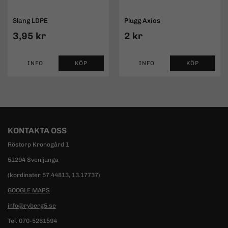
Slang LDPE
Plugg Axios
3,95 kr
2 kr
INFO
KÖP
INFO
KÖP
KONTAKTA OSS
Röstorp Kronogård 1
51294 Svenljunga
(kordinater 57.44813, 13.17737)
GOOGLE MAPS
info@ryberg5.se
Tel. 070-5261594