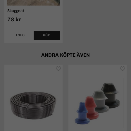
Skuggnät
78 kr
INFO
KÖP
ANDRA KÖPTE ÄVEN