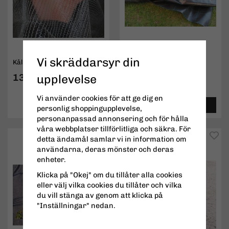
Vi skräddarsyr din
Kålnät / Bärnät
Marktäckväv
136 kr
19,50 kr
upplevelse
Vi använder cookies för att ge dig en
INFO
KÖP
INFO
KÖP
personlig shoppingupplevelse,
personanpassad annonsering och för hålla
våra webbplatser tillförlitliga och säkra. För
detta ändamål samlar vi in information om
användarna, deras mönster och deras
enheter.
Klicka på "Okej" om du tillåter alla cookies
eller välj vilka cookies du tillåter och vilka
du vill stänga av genom att klicka på
"Inställningar" nedan.