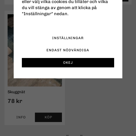
eller välj vilka cookies du tillåter och vilka
du vill stänga av genom att klicka på
"Inställningar" nedan.
INSTÄLLNINGAR
ENDAST NÖDVÄNDIGA
OKEJ
Skuggnät
78 kr
INFO
KÖP