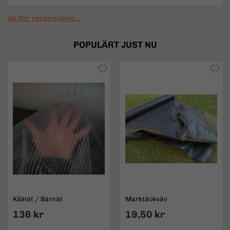
Se fler recensioner...
POPULÄRT JUST NU
Kålnät / Bärnät
Marktäckväv
136 kr
19,50 kr