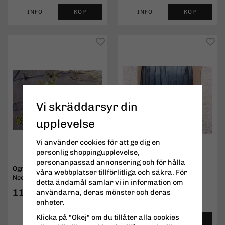
INFO
KÖP
INFO
KÖP
Vi skräddarsyr din
upplevelse
Vi använder cookies för att ge dig en
personlig shoppingupplevelse,
personanpassad annonsering och för hålla
Ogräsduk Biologisk
Droppslang
våra webbplatser tillförlitliga och säkra. För
Nedbrytbar (Biocovers)
detta ändamål samlar vi in information om
119 kr
1,90 kr
användarna, deras mönster och deras
enheter.
Klicka på "Okej" om du tillåter alla cookies
INFO
KÖP
INFO
KÖP